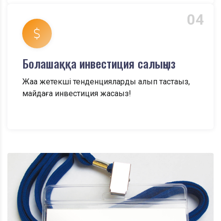
04
Болашаққа инвестиция салыңыз
Жаңа жетекші тенденцияларды алып тастаңыз,
майдаға инвестиция жасаңыз!