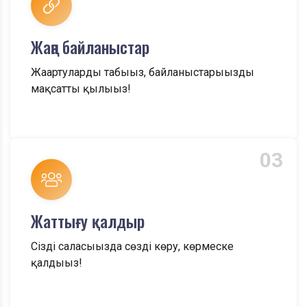
Жаңа байланыстар
Жаңартуларды табыңыз, байланыстарыңызды
мақсатты қылыңыз!
03
Жаттығу қалдыр
Сіздің саласыңызда сөзді көру, көрмеске
қалдыңыз!