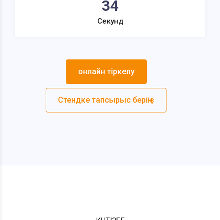
34
Секунд
онлайн тіркелу
Стендке тапсырыс беріңіз