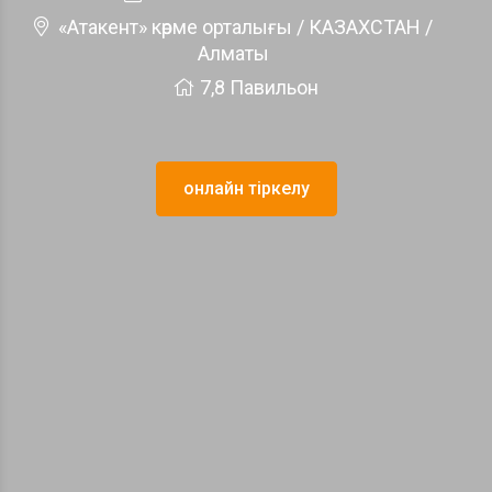
«Атакент» көрме орталығы / КАЗАХСТАН /
Алматы
7,8 Павильон
онлайн тіркелу