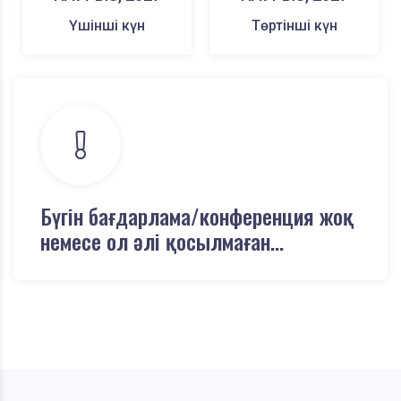
Үшінші күн
Төртінші күн
Бүгін бағдарлама/конференция жоқ
немесе ол әлі қосылмаған...