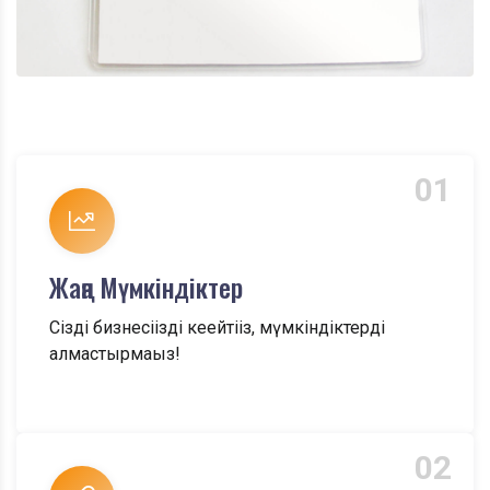
01
Жаңа Мүмкіндіктер
Сіздің бизнесіңізді кеңейтіңіз, мүмкіндіктерді
алмастырмаңыз!
02