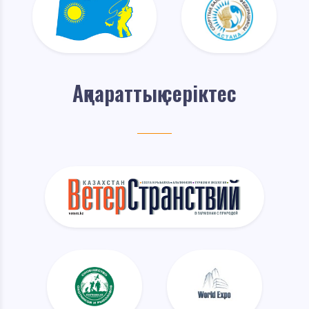
Ақпараттық серіктес