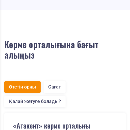
Көрме орталығына бағыт
алыңыз
Өтетін орны
Сағат
Қалай жетуге болады?
«Атакент» көрме орталығы