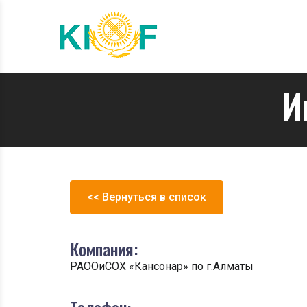
И
<< Вернуться в список
Компания:
РАООиСОХ «Кансонар» по г.Алматы