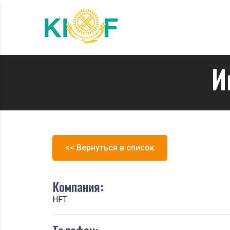
И
<< Вернуться в список
Компания:
HFT